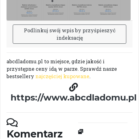
P
o
d
l
i
n
k
u
j
s
w
ó
j
w
p
i
s
b
y
p
r
z
y
ś
p
i
e
s
z
y
ć
i
n
d
e
k
s
a
c
j
ę
abcdladomu.pl to miejsce, gdzie jakość i
przystępne ceny idą w parze. Sprawdź nasze
bestsellery
najczęściej kupowane
.
https://www.abcdladomu.pl
Komentarz