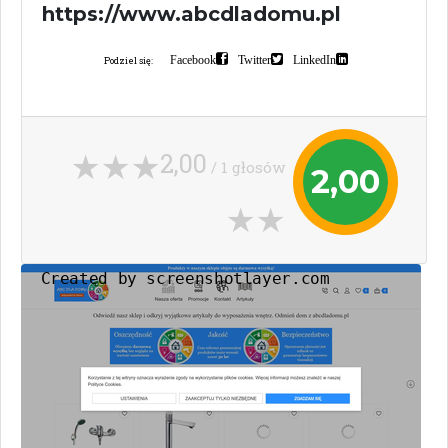
https://www.abcdladomu.pl
Facebook
Twitter
LinkedIn
Podziel się:
2,00
/ 1 głosów
2,00