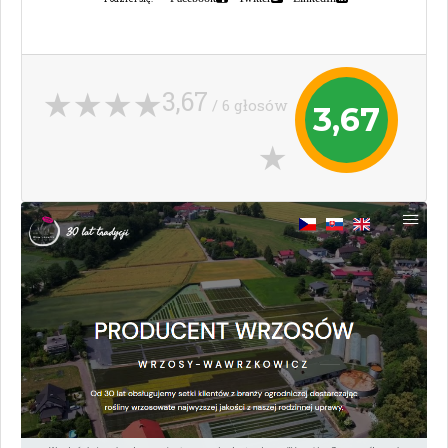
3,67
/ 6 głosów
3,67