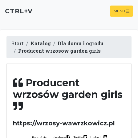
CTRL+V
MENU
Start
Katalog
Dla domu i ogrodu
Producent wrzosów garden girls
Producent
wrzosów garden girls
https://wrzosy-wawrzkowicz.pl
Facebook
Twitter
LinkedIn
Podziel się: