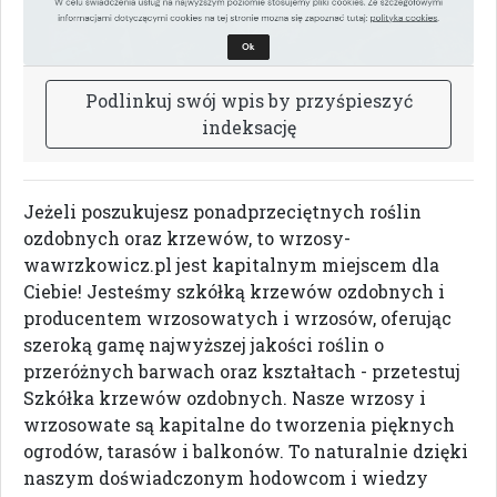
P
o
d
l
i
n
k
u
j
s
w
ó
j
w
p
i
s
b
y
p
r
z
y
ś
p
i
e
s
z
y
ć
i
n
d
e
k
s
a
c
j
ę
Jeżeli poszukujesz ponadprzeciętnych roślin
ozdobnych oraz krzewów, to wrzosy-
wawrzkowicz.pl jest kapitalnym miejscem dla
Ciebie! Jesteśmy szkółką krzewów ozdobnych i
producentem wrzosowatych i wrzosów, oferując
szeroką gamę najwyższej jakości roślin o
przeróżnych barwach oraz kształtach - przetestuj
Szkółka krzewów ozdobnych. Nasze wrzosy i
wrzosowate są kapitalne do tworzenia pięknych
ogrodów, tarasów i balkonów. To naturalnie dzięki
naszym doświadczonym hodowcom i wiedzy