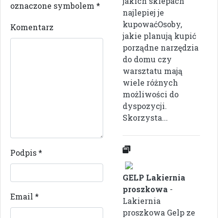
jakich sklepach
oznaczone symbolem
*
najlepiej je
kupowaćOsoby,
Komentarz
jakie planują kupić
porządne narzędzia
do domu czy
warsztatu mają
wiele różnych
możliwości do
dyspozycji.
Skorzysta...
Podpis
*
GELP Lakiernia
proszkowa
-
Email
*
Lakiernia
proszkowa Gelp ze