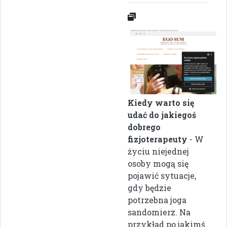
Kiedy warto się
udać do jakiegoś
dobrego
fizjoterapeuty
- W
życiu niejednej
osoby mogą się
pojawić sytuacje,
gdy będzie
potrzebna joga
sandomierz. Na
przykład po jakimś