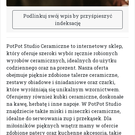
P
o
d
l
i
n
k
u
j
s
w
ó
j
w
p
i
s
b
y
p
r
z
y
ś
p
i
e
s
z
y
ć
i
n
d
e
k
s
a
c
j
ę
PotPot Studio Ceramiczne to internetowy sklep,
który oferuje szeroki wybór ręcznie robionych
wyrobów ceramicznych, idealnych do użytku
codziennego oraz na prezent. Nasza oferta
obejmuje pięknie zdobione talerze ceramiczne,
zestawy obiadowe i śniadaniowe oraz czarki,
które wyróżniają się unikalnym wzornictwem.
Oferujemy również kubki ceramiczne, doskonałe
na kawę, herbatę i inne napoje. W PotPot Studio
znajdziecie także miski i miseczki ceramiczne,
idealne do serwowania zup i przekąsek. Dla
miłośników pięknych wnętrz mamy w ofercie
zdobione patery oraz kuchenne akcesoria, takie