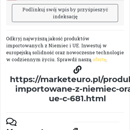
P
o
d
l
i
n
k
u
j
s
w
ó
j
w
p
i
s
b
y
p
r
z
y
ś
p
i
e
s
z
y
ć
i
n
d
e
k
s
a
c
j
ę
Odkryj najwyższą jakość produktów
importowanych z Niemiec i UE. Inwestuj w
europejską solidność oraz nowoczesne technologie
w codziennym życiu. Sprawdź naszą
ofertę
.
https://marketeuro.pl/produ
importowane-z-niemiec-or
ue-c-681.html