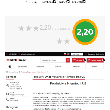
Facebook
Twitter
LinkedIn
Podziel się:
2,20
/ 5 głosów
2,20