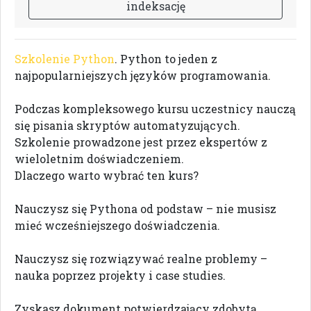
i
n
d
e
k
s
a
c
j
ę
Szkolenie Python
. Python to jeden z
najpopularniejszych języków programowania.
Podczas kompleksowego kursu uczestnicy nauczą
się pisania skryptów automatyzujących.
Szkolenie prowadzone jest przez ekspertów z
wieloletnim doświadczeniem.
Dlaczego warto wybrać ten kurs?
Nauczysz się Pythona od podstaw – nie musisz
mieć wcześniejszego doświadczenia.
Nauczysz się rozwiązywać realne problemy –
nauka poprzez projekty i case studies.
Zyskasz dokument potwierdzający zdobytą