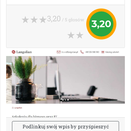
3,20
/ 5 głosów
3,20
P
o
d
l
i
n
k
u
j
s
w
ó
j
w
p
i
s
b
y
p
r
z
y
ś
p
i
e
s
z
y
ć