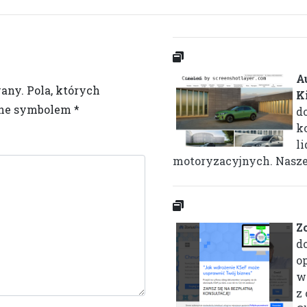
A
wany.
Pola, których
K
one symbolem
*
d
k
l
motoryzacyjnych. Nasze s
Zo
d
o
w
z 