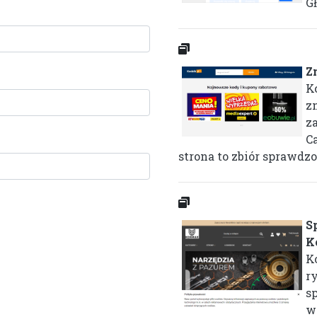
Gł
Z
K
z
za
C
strona to zbiór sprawdzo
S
K
K
r
sp
w