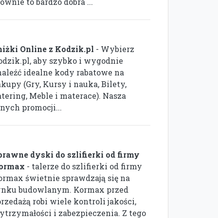
ównie to bardzo dobra ...
niżki Online z Kodzik.pl
- Wybierz
odzik.pl, aby szybko i wygodnie
naleźć idealne kody rabatowe na
kupy (Gry, Kursy i nauka, Bilety,
atering, Meble i materace). Nasza
nych promocji...
prawne dyski do szlifierki od firmy
ormax
- talerze do szlifierki od firmy
ormax świetnie sprawdzają się na
ynku budowlanym. Kormax przed
rzedażą robi wiele kontroli jakości,
ytrzymałości i zabezpieczenia. Z tego