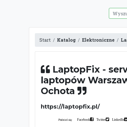
Start
Katalog
Elektroniczne
La
LaptopFix - ser
laptopów Warsza
Ochota
https://laptopfix.pl/
Facebook
Twitter
LinkedIn
Podziel się: