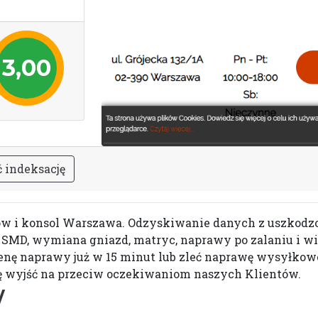
3,00
ć
i
n
d
e
k
s
a
c
j
ę
etów i konsol Warszawa. Odzyskiwanie danych z uszkod
SMD, wymiana gniazd, matryc, naprawy po zalaniu i wie
enę naprawy już w 15 minut lub zleć naprawę wysyłkowo 
ię wyjść na przeciw oczekiwaniom naszych Klientów.
/