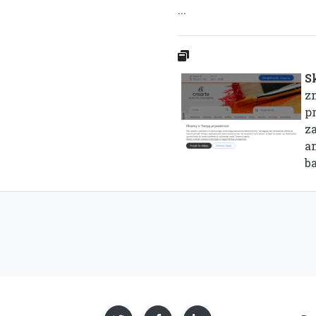
...
S
zn
p
z
a
ba