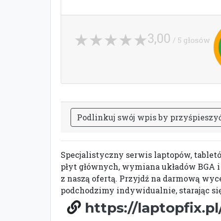
3,00
/ 5 głosów
P
o
d
l
i
n
k
u
j
s
w
ó
j
w
p
i
s
b
y
p
r
z
y
ś
p
i
e
s
z
y
Specjalistyczny serwis laptopów, tabl
płyt głównych, wymiana układów BGA i 
z naszą ofertą. Przyjdź na darmową wyc
podchodzimy indywidualnie, starając s
https://laptopfix.pl