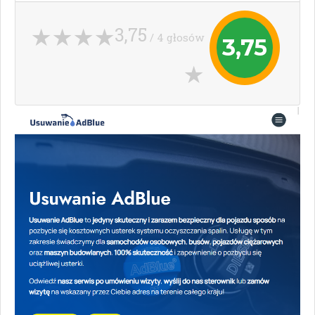
3,75
/ 4 głosów
3,75