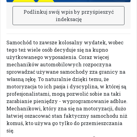
P
o
d
l
i
n
k
u
j
s
w
ó
j
w
p
i
s
b
y
p
r
z
y
ś
p
i
e
s
z
y
ć
i
n
d
e
k
s
a
c
j
ę
Samochód to zawsze kolosalny wydatek, wobec
tego też wiele osób decyduje się na kupno
użytkowanego wyposażenia. Coraz więcej
mechaników automobilowych rozpoczyna
sprowadzać używane samochody zza granicy na
własną rękę. To naturalnie dzięki temu, że
motoryzacja to ich pasja i dyscyplina, w której są
profesjonalistami, mogą pozwolić sobie na taki
zarabianie pieniędzy - wyprogramowanie adblue.
Mechanikowi, który zna się na motoryzacji, dużo
łatwiej oszacować stan faktyczny samochodu niż
komuś, kto używa go tylko do przemieszczania
się.