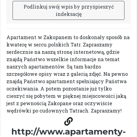
P
o
d
l
i
n
k
u
j
s
w
ó
j
w
p
i
s
b
y
p
r
z
y
ś
p
i
e
s
z
y
ć
i
n
d
e
k
s
a
c
j
ę
Apartament w Zakopanem to doskonały sposób na
kwaterę w sercu polskich Tatr. Zapraszamy
serdecznie na naszą stronę internetową, gdzie
znajdą Państwo wszelkie informacje na temat
naszych apartamentów. Są tam bardzo
szczegółowe opisy wraz z galerią zdjęć. Na pewno
znajdą Państwo apartament spełniający Państwa
oczekiwania. A potem pozostanie już tylko
cieszyć się pobytem w pięknej miejscowości jaką
jest z pewnością Zakopane oraz oczywiście
wędrówki po cudownych Tatrach. Zapraszamy!
http://www.apartamenty-