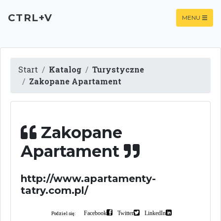
CTRL+V
MENU
Start
Katalog
Turystyczne
Zakopane Apartament
Zakopane
Apartament
http://www.apartamenty-
tatry.com.pl/
Facebook
Twitter
LinkedIn
Podziel się: