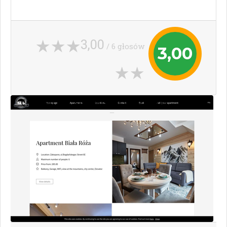
3,00
/ 6 głosów
3,00